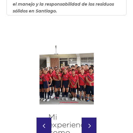
el manejo y la responsabilidad de los residuos
sólidos en Santiago.
Mi
El
ucación
experiencia
derec
 los
como
de los