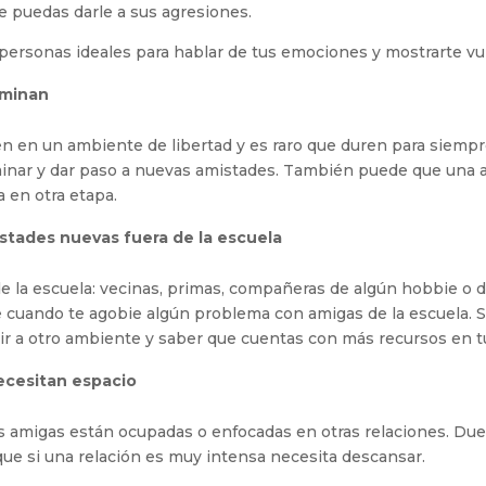
e puedas darle a sus agresiones.
personas ideales para hablar de tus emociones y mostrarte vu
rminan
n en un ambiente de libertad y es raro que duren para siempr
nar y dar paso a nuevas amistades. También puede que una 
da en otra etapa.
stades nuevas fuera de la escuela
de la escuela: vecinas, primas, compañeras de algún hobbie o 
e cuando te agobie algún problema con amigas de la escuela. 
ir a otro ambiente y saber que cuentas con más recursos en tu
ecesitan espacio
s amigas están ocupadas o enfocadas en otras relaciones. Due
que si una relación es muy intensa necesita descansar.