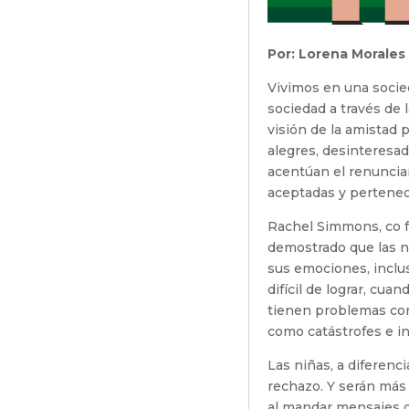
Por: Lorena Morales
Vivimos en una socied
sociedad a través de 
visión de la amistad 
alegres, desinteresad
acentúan el renunciar
aceptadas y pertenec
Rachel Simmons, co f
demostrado que las n
sus emociones, inclu
difícil de lograr, cu
tienen problemas con
como catástrofes e i
Las niñas, a diferenc
rechazo. Y serán más
al mandar mensajes d