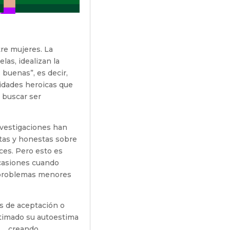
tre mujeres. La
las, idealizan la
 buenas”, es decir,
alidades heroicas que
 buscar ser
nvestigaciones han
tas y honestas sobre
ces. Pero esto es
ocasiones cuando
r problemas menores
es de aceptación o
stimado su autoestima
as… creando