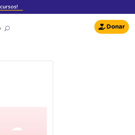
 cursos!
Donar
o