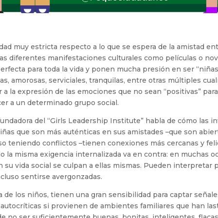
ad muy estricta respecto a lo que se espera de la amistad en
las diferentes manifestaciones culturales como películas o nove
perfecta para toda la vida y ponen mucha presión en ser “niñas
as, amorosas, serviciales, tranquilas, entre otras múltiples cu
 a la expresión de las emociones que no sean “positivas” para
er a un determinado grupo social.
undadora del “Girls Leadership Institute” habla de cómo las i
iñas que son más auténticas en sus amistades –que son abier
so teniendo conflictos –tienen conexiones más cercanas y feli
ando la misma exigencia internalizada va en contra: en muchas 
 su vida social se culpan a ellas mismas. Pueden interpreta
ncluso sentirse avergonzadas.
ia de los niños, tienen una gran sensibilidad para captar señal
 autocríticas si provienen de ambientes familiares que han la
e no ser suficientemente buenas, bonitas, inteligentes, flac