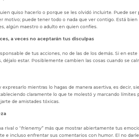
ien quiso hacerlo o porque se les olvidó incluirte. Puede ser
 motivo; puede tener todo o nada que ver contigo. Está bien 
s, algún maestro o adulto en quien confíes.
es, a veces no aceptarán tus disculpas
sponsable de tus acciones, no de las de los demás. Si en es
s, déjalo estar. Posiblemente cambien las cosas cuando se cal
 expresarlo mientras lo hagas de manera asertiva, es decir, s
tableciendo claramente lo que te molestó y marcando límites p
ejarte de amistades tóxicas.
eza
 rival o “
frienemy
” más que mostrar abiertamente tus emoci
te e incluso enfrentar sus comentarios con humor. El no darle