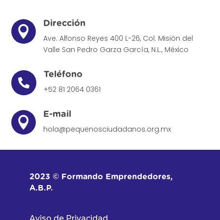
Dirección

Ave. Alfonso Reyes 400 L-26, Col. Misión del
Valle
San Pedro Garza García, N.L., México
Teléfono

+52 81 2064 0361
E-mail

hola@pequenosciudadanos.org.mx
2023 © Formando Emprendedores,
A.B.P.
Aviso de Privacidad