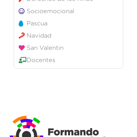
Socioemocional
Pascua
Navidad
San Valentin
Docentes