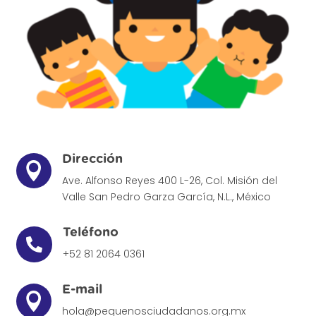
Dirección

Ave. Alfonso Reyes 400 L-26, Col. Misión del
Valle
San Pedro Garza García, N.L., México
Teléfono

+52 81 2064 0361
E-mail

hola@pequenosciudadanos.org.mx