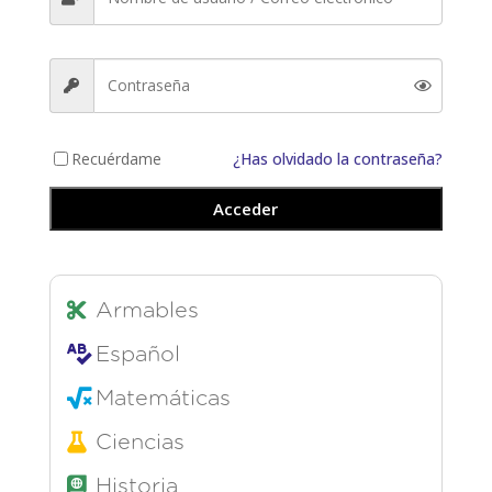
Recuérdame
¿Has olvidado la contraseña?
Acceder
Armables
Español
Matemáticas
Ciencias
Historia