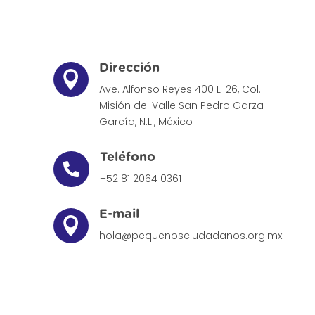
Dirección

Ave. Alfonso Reyes 400 L-26, Col.
Misión del Valle
San Pedro Garza
García, N.L., México
Teléfono

+52 81 2064 0361
E-mail

hola@pequenosciudadanos.org.mx