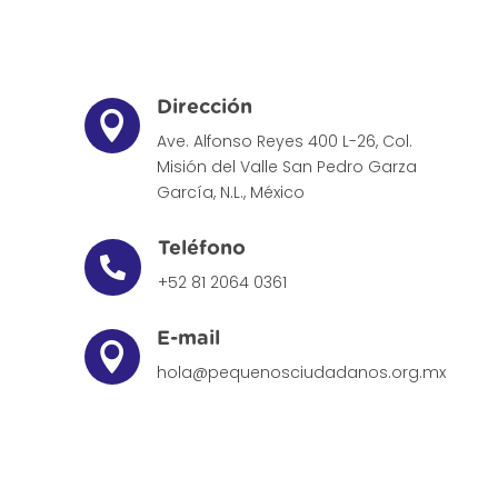
Dirección

Ave. Alfonso Reyes 400 L-26, Col.
Misión del Valle
San Pedro Garza
García, N.L., México
Teléfono

+52 81 2064 0361
E-mail

hola@pequenosciudadanos.org.mx