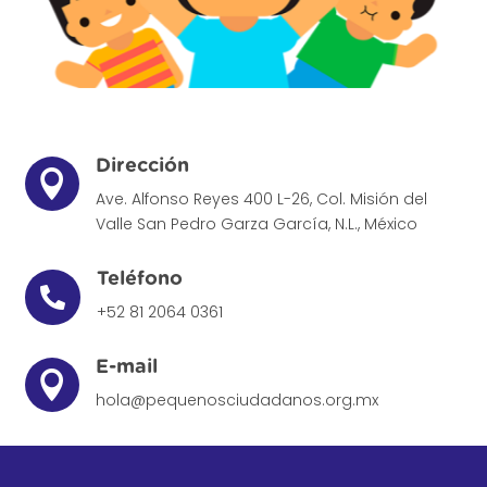
Dirección

Ave. Alfonso Reyes 400 L-26, Col. Misión del
Valle
San Pedro Garza García, N.L., México
Teléfono

+52 81 2064 0361
E-mail

hola@pequenosciudadanos.org.mx