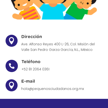
Dirección

Ave. Alfonso Reyes 400 L-26, Col. Misión del
Valle
San Pedro Garza García, N.L., México
Teléfono

+52 81 2064 0361
E-mail

hola@pequenosciudadanos.org.mx