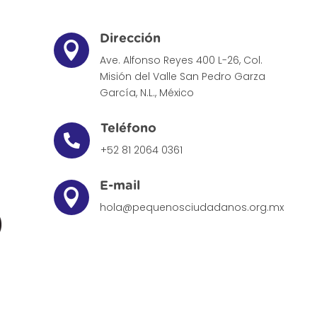
Dirección

Ave. Alfonso Reyes 400 L-26, Col.
Misión del Valle
San Pedro Garza
García, N.L., México
Teléfono

+52 81 2064 0361
E-mail

hola@pequenosciudadanos.org.mx