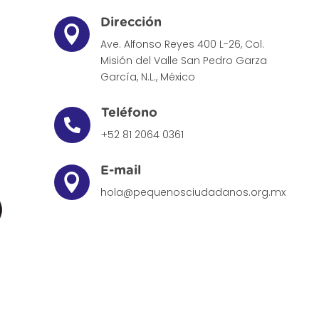
Dirección

Ave. Alfonso Reyes 400 L-26, Col.
Misión del Valle
San Pedro Garza
García, N.L., México
Teléfono

+52 81 2064 0361
E-mail

hola@pequenosciudadanos.org.mx