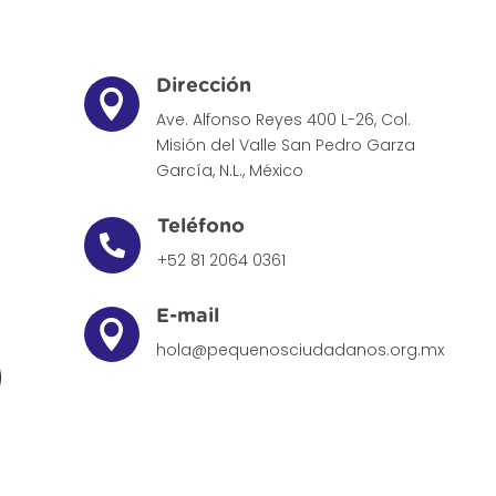
Dirección

Ave. Alfonso Reyes 400 L-26, Col.
Misión del Valle
San Pedro Garza
García, N.L., México
Teléfono

+52 81 2064 0361
E-mail

hola@pequenosciudadanos.org.mx