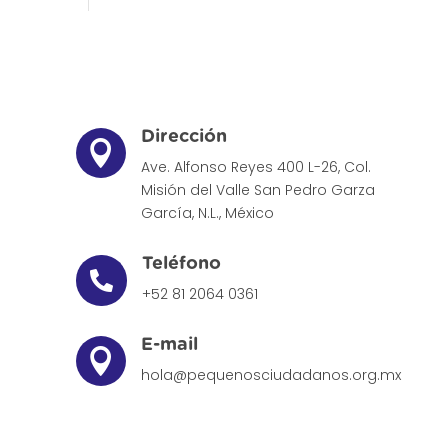
Dirección

Ave. Alfonso Reyes 400 L-26, Col.
Misión del Valle
San Pedro Garza
García, N.L., México
Teléfono

+52 81 2064 0361
E-mail

hola@pequenosciudadanos.org.mx