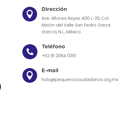
Dirección

Ave. Alfonso Reyes 400 L-26, Col.
Misión del Valle
San Pedro Garza
García, N.L., México
Teléfono

+52 81 2064 0361
E-mail

hola@pequenosciudadanos.org.mx