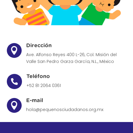
Dirección

Ave. Alfonso Reyes 400 L-26, Col. Misión del
Valle
San Pedro Garza García, N.L., México
Teléfono

+52 81 2064 0361
E-mail

hola@pequenosciudadanos.org.mx