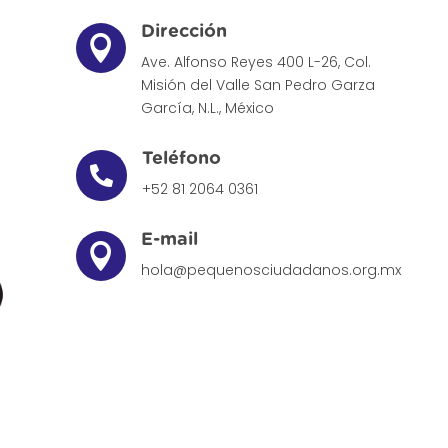
Dirección

Ave. Alfonso Reyes 400 L-26, Col.
Misión del Valle
San Pedro Garza
García, N.L., México
Teléfono

+52 81 2064 0361
E-mail

hola@pequenosciudadanos.org.mx