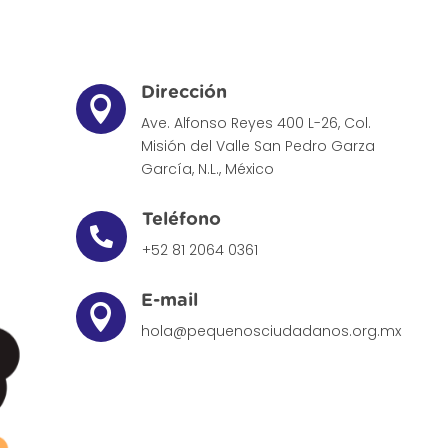
Dirección

Ave. Alfonso Reyes 400 L-26, Col.
Misión del Valle
San Pedro Garza
García, N.L., México
Teléfono

+52 81 2064 0361
E-mail

hola@pequenosciudadanos.org.mx