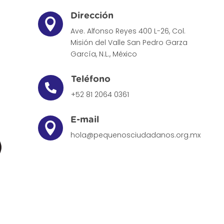
Dirección

Ave. Alfonso Reyes 400 L-26, Col.
Misión del Valle
San Pedro Garza
García, N.L., México
Teléfono

+52 81 2064 0361
E-mail

hola@pequenosciudadanos.org.mx