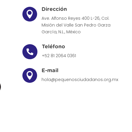
Dirección

Ave. Alfonso Reyes 400 L-26, Col.
Misión del Valle
San Pedro Garza
García, N.L., México
Teléfono

+52 81 2064 0361
E-mail

hola@pequenosciudadanos.org.mx