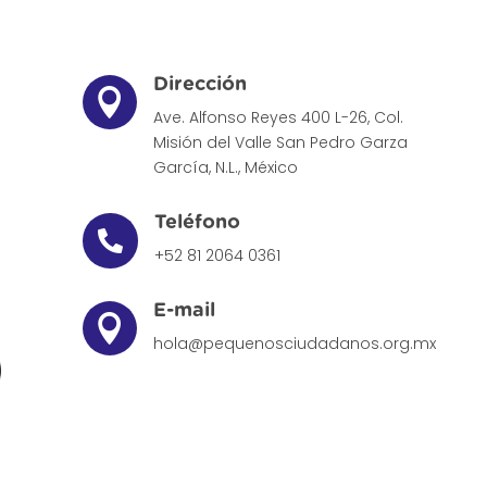
Dirección

Ave. Alfonso Reyes 400 L-26, Col.
Misión del Valle
San Pedro Garza
García, N.L., México
Teléfono

+52 81 2064 0361
E-mail

hola@pequenosciudadanos.org.mx