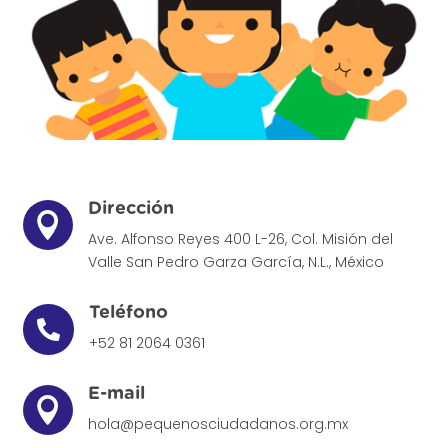
Dirección

Ave. Alfonso Reyes 400 L-26, Col. Misión del
Valle
San Pedro Garza García, N.L., México
Teléfono

+52 81 2064 0361
E-mail

hola@pequenosciudadanos.org.mx