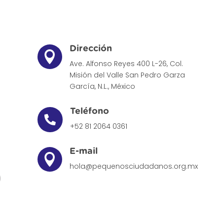
Dirección

Ave. Alfonso Reyes 400 L-26, Col.
Misión del Valle
San Pedro Garza
García, N.L., México
Teléfono

+52 81 2064 0361
E-mail

hola@pequenosciudadanos.org.mx