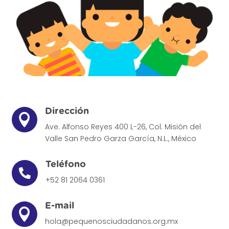
Dirección

Ave. Alfonso Reyes 400 L-26, Col. Misión del
Valle
San Pedro Garza García, N.L., México
Teléfono

+52 81 2064 0361
E-mail

hola@pequenosciudadanos.org.mx