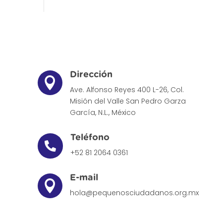
Dirección

Ave. Alfonso Reyes 400 L-26, Col.
Misión del Valle
San Pedro Garza
García, N.L., México
Teléfono

+52 81 2064 0361
E-mail

hola@pequenosciudadanos.org.mx