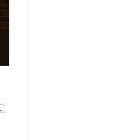
sa
os,