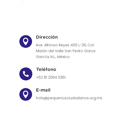
Dirección

Ave. Alfonso Reyes 400 L-26, Col.
Misión del Valle
San Pedro Garza
García, N.L., México
Teléfono

+52 81 2064 0361
E-mail

hola@pequenosciudadanos.org.mx