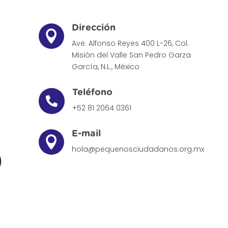
Dirección

Ave. Alfonso Reyes 400 L-26, Col.
Misión del Valle
San Pedro Garza
García, N.L., México
Teléfono

+52 81 2064 0361
E-mail

hola@pequenosciudadanos.org.mx