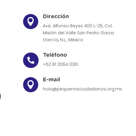
Dirección

Ave. Alfonso Reyes 400 L-26, Col.
Misión del Valle
San Pedro Garza
García, N.L., México
Teléfono

+52 81 2064 0361
E-mail

hola@pequenosciudadanos.org.mx