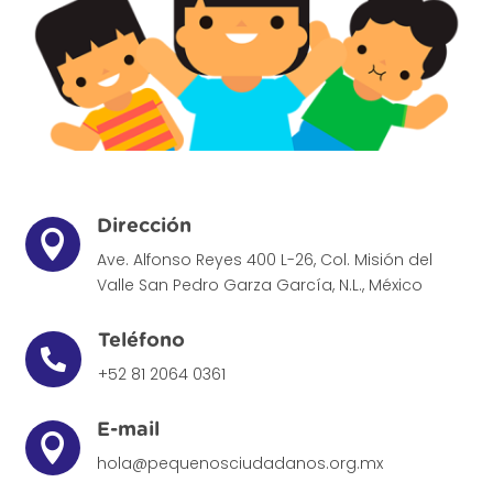
Dirección

Ave. Alfonso Reyes 400 L-26, Col. Misión del
Valle
San Pedro Garza García, N.L., México
Teléfono

+52 81 2064 0361
E-mail

hola@pequenosciudadanos.org.mx